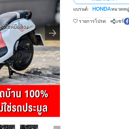
HONDA
แบรนด์:
หมวดหมู่
รายการโปรด
แชร์