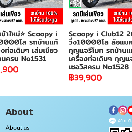
ข้าใหม่⭐ Scoopy i
Scoopy i Club12 
20000โล รถบ้านแท้
วิ่ง10000โล ล้อแม
่องท่อเดิมๆ เล่มเขียว
กุญแจรีโมท รถบ้านแท
โอนครบ No1531
เครื่องท่อเดิมๆ กุญแ
เซอวิสครบ No1528
,900
฿39,900
About
@mc1
About us