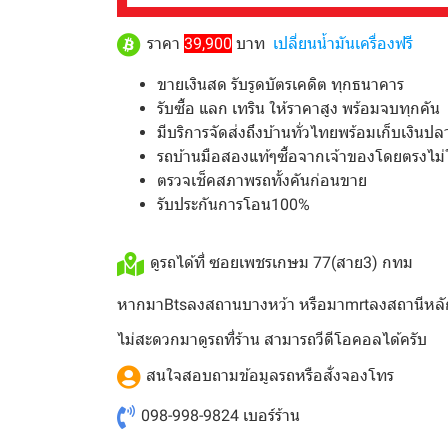
ราคา
39,900
บาท
เปลี่ยนน้ำมันเครื่องฟรี
ขายเงินสด รับรูดบัตรเคดิต ทุกธนาคาร
รับซื้อ แลก เทริน ให้ราคาสูง พร้อมจบทุกคัน
มีบริการจัดส่งถึงบ้านทั่วไทยพร้อมเก็บเงินป
รถบ้านมือสองแท้ๆซื้อจากเจ้าของโดยตรงไม่
ตรวจเช็คสภาพรถทั้งคันก่อนขาย
รับประกันการโอน100%
ดูรถได้ที่ ซอยเพชรเกษม 77(สาย3) กทม
หากมาBtsลงสถานบางหว้า หรือมาmrtลงสถานีหลั
ไม่สะดวกมาดูรถที่ร้าน สามารถวีดีโอคอลได้ครับ
สนใจสอบถามข้อมูลรถหรือสั่งจองโทร
098-998-9824
เบอร์ร้าน