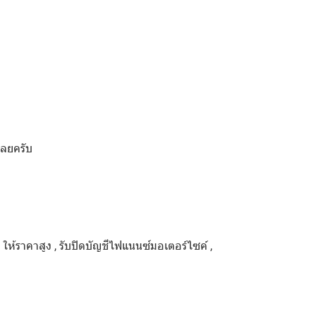
เลยครับ
ด ให้ราคาสูง , รับปิดบัญชีไฟแนนซ์มอเตอร์ไซค์ ,