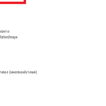
ลายทาง
ใช่รถประมูล
กสอง (เดอะมอล์บางแค)