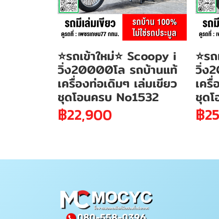
⭐รถเข้าใหม่⭐ Scoopy i
⭐รถเ
วิ่ง20000โล รถบ้านแท้
วิ่ง
เครื่องท่อเดิมๆ เล่มเขียว
เครื
ชุดโอนครบ No1532
ชุด
฿22,900
฿25