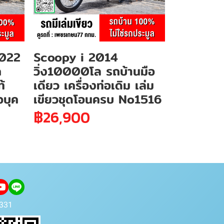
2022
Scoopy i 2014
ค
วิ่ง10000โล รถบ้านมือ
้
เดียว เครื่องท่อเดิม เล่ม
จบุค
เขียวชุดโอนครบ No1516
฿26,900
331