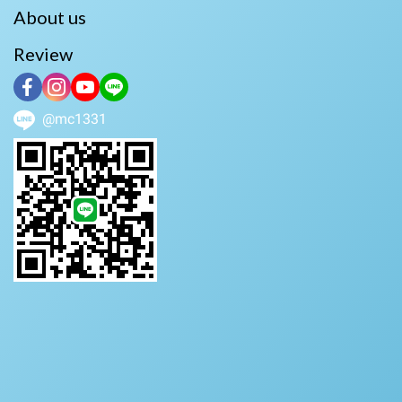
About us
Review
@mc1331