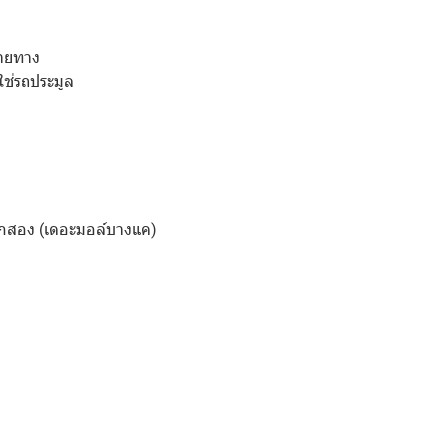
ลายทาง
ใช่รถประมูล
กสอง (เดอะมอล์บางแค)