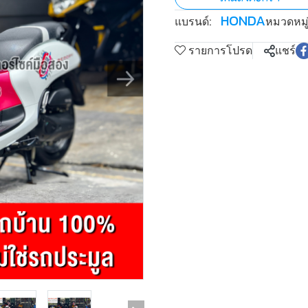
HONDA
แบรนด์:
หมวดหมู่
รายการโปรด
แชร์