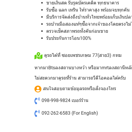
ขายเงินสด รับรูดบัตรเคดิต ทุกธนาคาร
รับซื้อ แลก เทริน ให้ราคาสูง พร้อมจบทุกคัน
มีบริการจัดส่งถึงบ้านทั่วไทยพร้อมเก็บเงินป
รถบ้านมือสองแท้ๆซื้อจากเจ้าของโดยตรงไม่
ตรวจเช็คสภาพรถทั้งคันก่อนขาย
รับประกันการโอน100%
ดูรถได้ที่ ซอยเพชรเกษม 77(สาย3) กทม
หากมาBtsลงสถานบางหว้า หรือมาmrtลงสถานีหลั
ไม่สะดวกมาดูรถที่ร้าน สามารถวีดีโอคอลได้ครับ
สนใจสอบถามข้อมูลรถหรือสั่งจองโทร
098-998-9824
เบอร์ร้าน
092-262-6583
(For English)