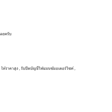
เลยครับ
ด ให้ราคาสูง , รับปิดบัญชีไฟแนนซ์มอเตอร์ไซค์ ,