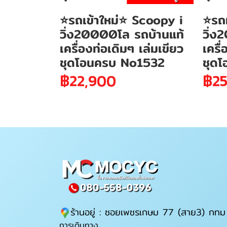
⭐รถเข้าใหม่⭐ Scoopy i
⭐รถเ
วิ่ง20000โล รถบ้านแท้
วิ่ง
เครื่องท่อเดิมๆ เล่มเขียว
เครื
ชุดโอนครบ No1532
ชุด
฿22,900
฿25
ร้านอยู่ : ซอยเพชรเกษม 77 (สาย3) กทม
การเดินทาง