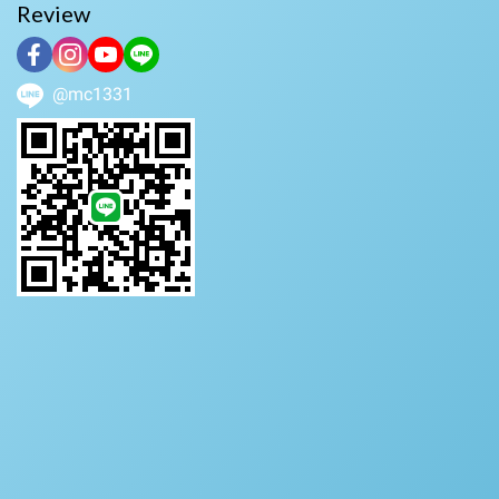
Review
@mc1331