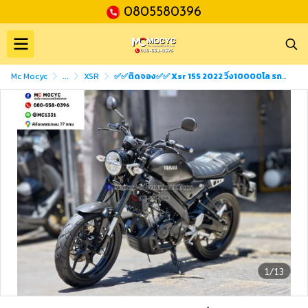
0805580396
Mc Mocyc
...
XSR
✅✅ติดจอง✅✅ Xsr 155 2022 วิ่ง10000โล รถบ้านแท้มือเดียว เล่มเขียวชุดโอนครบ No1489
1/13