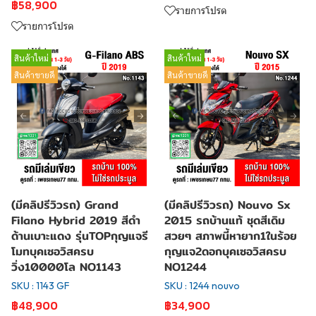
฿58,900
รายการโปรด
รายการโปรด
สินค้าใหม่
สินค้าใหม่
สินค้าขายดี
สินค้าขายดี
(มีคลิปรีวิวรถ) Grand
(มีคลิปรีวิวรถ) Nouvo Sx
Filano Hybrid 2019 สีดำ
2015 รถบ้านแท้ ชุดสีเดิม
ด้านเบาะแดง รุ่นTOPกุญแจรี
สวยๆ สภาพนี้หายาก1ในร้อย
โมทบุคเซอวิสครบ
กุญแจ2ดอกบุคเซอวิสครบ
วิ่ง10000โล NO1143
NO1244
SKU : 1143 GF
SKU : 1244 nouvo
฿48,900
฿34,900