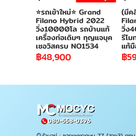
⭐รถเข้าใหม่⭐ Grand
(มีค
Filano Hybrid 2022
Fil
วิ่ง10000โล รถบ้านแท้
วิ่ง
เครื่องท่อเดิมๆ กุญแจบุค
รีโม
เซอวิสครบ NO1534
แท้ม
฿48,900
฿59
ร้านอยู่ : ซอยเพชรเกษม 77 (สาย3) กทม