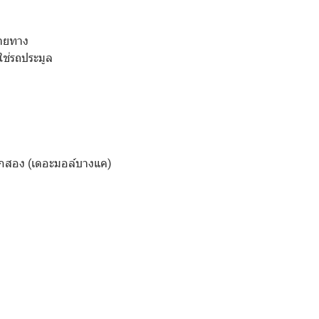
ลายทาง
ใช่รถประมูล
กสอง (เดอะมอล์บางแค)