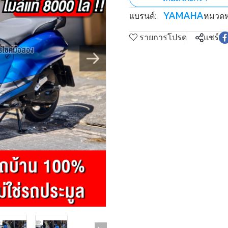
YAMAHA
แบรนด์:
หมวดหม
รายการโปรด
แชร์