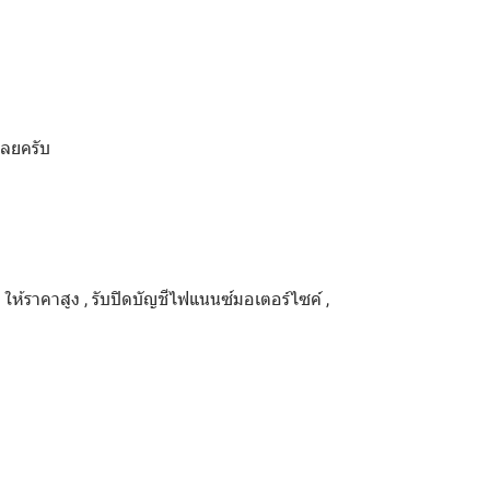
เลยครับ
ด ให้ราคาสูง , รับปิดบัญชีไฟแนนซ์มอเตอร์ไซค์ ,