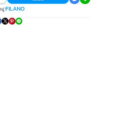
FILANO
ู่: