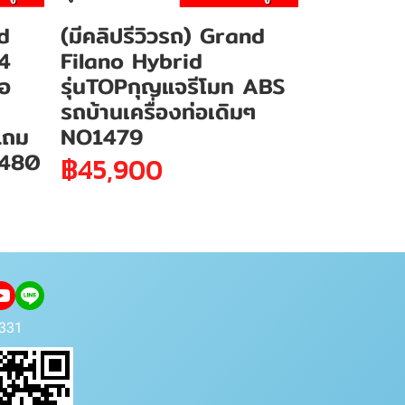
nd
(มีคลิปรีวิวรถ) Grand
4
Filano Hybrid
ือ
รุ่นTOPกุญแจรีโมท ABS
รถบ้านเครื่องท่อเดิมๆ
แถม
NO1479
1480
฿45,900
331