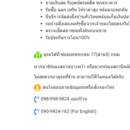
ขายเงินสด รับรูดบัตรเคดิต ทุกธนาคาร
รับซื้อ แลก เทริน ให้ราคาสูง พร้อมจบทุกคัน
มีบริการจัดส่งถึงบ้านทั่วไทยพร้อมเก็บเงินป
รถบ้านมือสองแท้ๆซื้อจากเจ้าของโดยตรงไม่
ตรวจเช็คสภาพรถทั้งคันก่อนขาย
รับประกันการโอน100%
ดูรถได้ที่ ซอยเพชรเกษม 77(สาย3) กทม
หากมาBtsลงสถานบางหว้า หรือมาmrtลงสถานีหลั
ไม่สะดวกมาดูรถที่ร้าน สามารถวีดีโอคอลได้ครับ
สนใจสอบถามข้อมูลรถหรือสั่งจองโทร
098-998-9824
เบอร์ร้าน
090-9424-162
(For English)