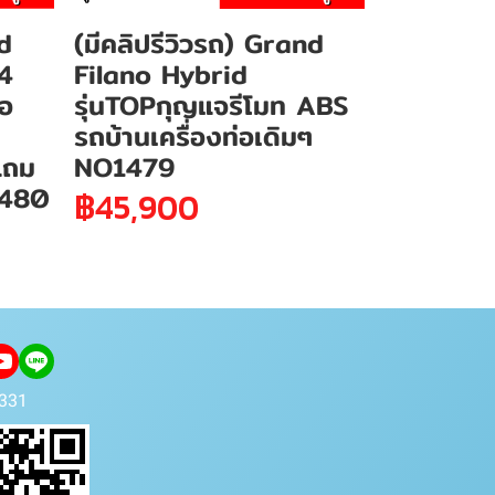
nd
(มีคลิปรีวิวรถ) Grand
4
Filano Hybrid
ือ
รุ่นTOPกุญแจรีโมท ABS
รถบ้านเครื่องท่อเดิมๆ
แถม
NO1479
1480
฿45,900
331