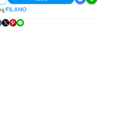
FILANO
ู่: