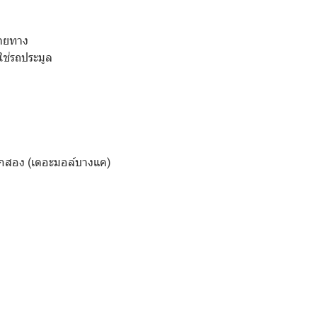
ลายทาง
ใช่รถประมูล
กสอง (เดอะมอล์บางแค)