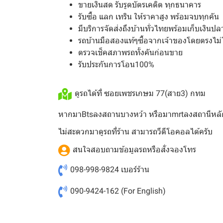
ขายเงินสด รับรูดบัตรเคดิต ทุกธนาคาร
รับซื้อ แลก เทริน ให้ราคาสูง พร้อมจบทุกคัน
มีบริการจัดส่งถึงบ้านทั่วไทยพร้อมเก็บเงินป
รถบ้านมือสองแท้ๆซื้อจากเจ้าของโดยตรงไม่
ตรวจเช็คสภาพรถทั้งคันก่อนขาย
รับประกันการโอน100%
ดูรถได้ที่ ซอยเพชรเกษม 77(สาย3) กทม
หากมาBtsลงสถานบางหว้า หรือมาmrtลงสถานีหลั
ไม่สะดวกมาดูรถที่ร้าน สามารถวีดีโอคอลได้ครับ
สนใจสอบถามข้อมูลรถหรือสั่งจองโทร
098-998-9824
เบอร์ร้าน
090-9424-162
(For English)