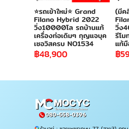
⭐รถเข้าใหม่⭐ Grand
(มีค
Filano Hybrid 2022
Fil
วิ่ง10000โล รถบ้านแท้
วิ่ง
เครื่องท่อเดิมๆ กุญแจบุค
รีโม
เซอวิสครบ NO1534
แท้ม
฿48,900
฿59
ร้านอยู่ : ซอยเพชรเกษม 77 (สาย3) กทม