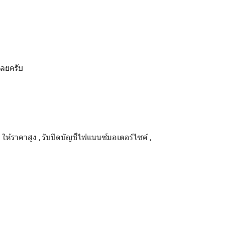
เลยครับ
ด ให้ราคาสูง , รับปิดบัญชีไฟแนนซ์มอเตอร์ไซค์ ,