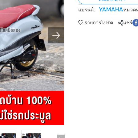
YAMAHA
แบรนด์:
หมวดหม
รายการโปรด
แชร์