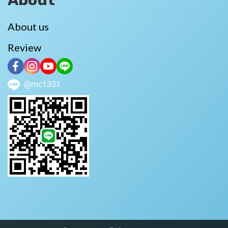
About
About us
Review
@mc1331