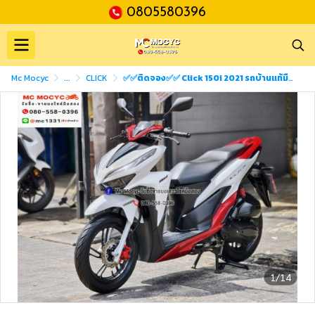
0805580396
Mc Mocyc
...
CLICK
✅✅ติดจอง✅✅ Click 150i 2021 รถบ้านแท้มือเดียว มีเล่มเขียวชุดโอนครบ No1367
1/14