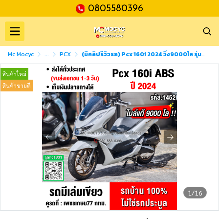
0805580396
Mc Mocyc
...
PCX
(มีคลิปรีวิวรถ) Pcx 160i 2024 วิ่ง9000โล รุ่นTOP ABS TCS รถบ้านแท้มือเดียวไม่ใช่รถประมูล No1452
สินค้าใหม่
สินค้าขายดี
1/16