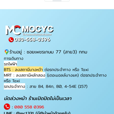
ร้านอยู่ : ซอยเพชรเกษม 77 (สาย3) กทม
การเดินทาง
รถไฟฟ้า
BTS : ลงสถานีบางหว้า
ต่อรถประจำทาง หรือ Taxi
MRT : ลงสถานีหลักสอง
(เดอะมอลล์บางแค) ต่อรถประจำทาง
หรือ Taxi
รถประจำทาง
: สาย 84, 84ก, 80, 4-54E (157)
นัดล่วงหน้า ร้านเปิดปิดไม่เป็นเวลา
:
080 558 0396
LINE :
@mc1331
(มี@นำหน้าด้วยครับ)