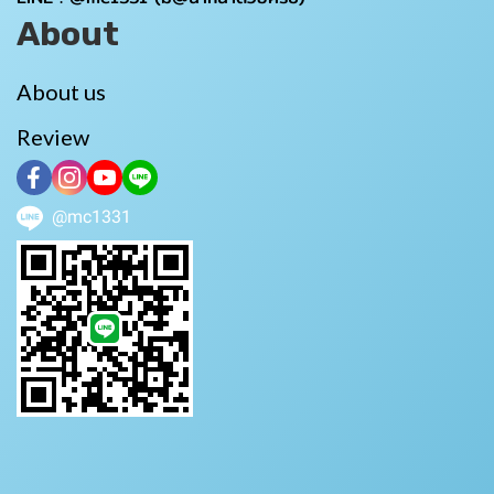
About
About us
Review
@mc1331