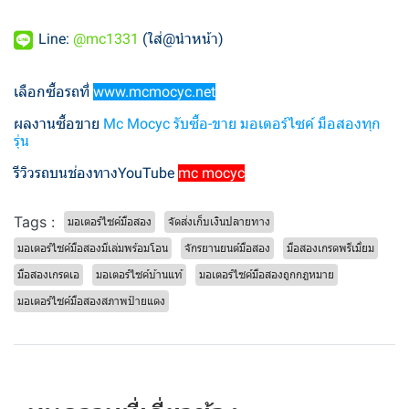
Line:
@mc1331
(ใส่@นำหน้า)
เลือกซื้อรถที่
www.mcmocyc.net
ผลงานซื้อขาย
Mc Mocyc รับซื้อ-ขาย มอเตอร์ไซค์ มือสองทุก
รุ่น
รีวิวรถบนช่องทางYouTube
mc mocyc
Tags :
มอเตอร์ไซค์มือสอง
จัดส่งเก็บเงินปลายทาง
มอเตอร์ไซค์มือสองมีเล่มพร้อมโอน
จักรยานยนต์มือสอง
มือสองเกรดพรีเมี่ยม
มือสองเกรดเอ
มอเตอร์ไซค์บ้านแท้
มอเตอร์ไซค์มือสองถูกกฎหมาย
มอเตอร์ไซค์มือสองสภาพป้ายแดง