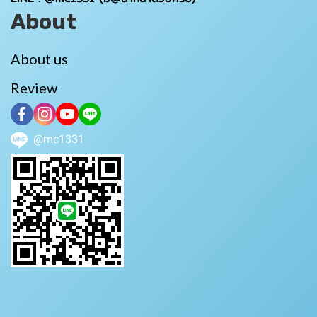
About
About us
Review
@mc1331