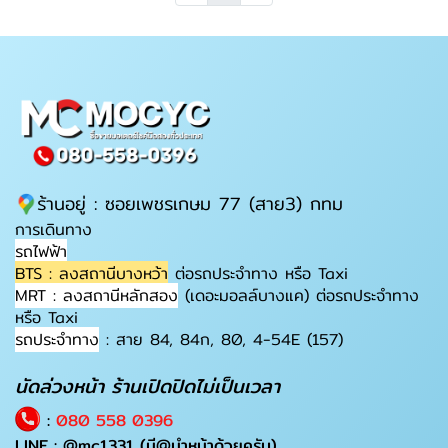
ร้านอยู่ : ซอยเพชรเกษม 77 (สาย3) กทม
การเดินทาง
รถไฟฟ้า
BTS : ลงสถานีบางหว้า
ต่อรถประจำทาง หรือ Taxi
MRT : ลงสถานีหลักสอง
(เดอะมอลล์บางแค) ต่อรถประจำทาง
หรือ Taxi
รถประจำทาง
: สาย 84, 84ก, 80, 4-54E (157)
นัดล่วงหน้า ร้านเปิดปิดไม่เป็นเวลา
:
080 558 0396
LINE :
@mc1331
(มี@นำหน้าด้วยครับ)