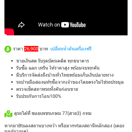
ราคา
26,900
บาท
เปลี่ยนน้ำมันเครื่องฟรี
ขายเงินสด รับรูดบัตรเคดิต ทุกธนาคาร
รับซื้อ แลก เทริน ให้ราคาสูง พร้อมจบทุกคัน
มีบริการจัดส่งถึงบ้านทั่วไทยพร้อมเก็บเงินปลายทาง
รถบ้านมือสองแท้ๆซื้อจากเจ้าของโดยตรงไม่ใช่รถประมูล
ตรวจเช็คสภาพรถทั้งคันก่อนขาย
รับประกันการโอน100%
ดูรถได้ที่ ซอยเพชรเกษม 77(สาย3) กทม
หากมาBtsลงสถานบางหว้า หรือมาmrtลงสถานีหลักสอง (เดอะ
มอล์บางแค)