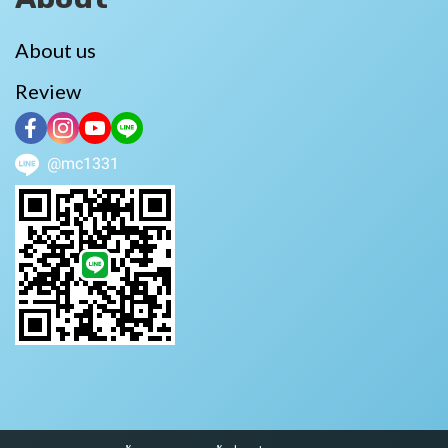
About us
Review
@mc1331