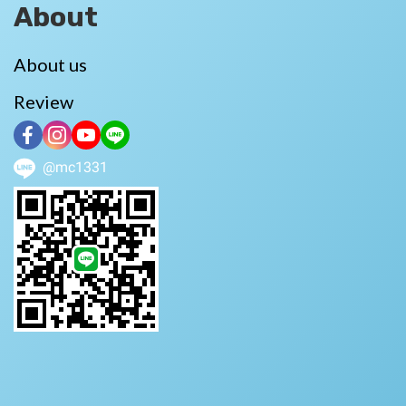
About
About us
Review
@mc1331