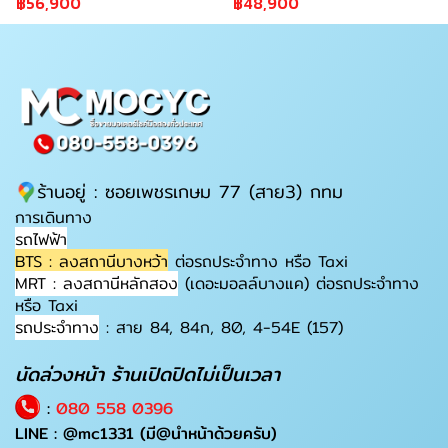
฿56,900
฿48,900
ร้านอยู่ : ซอยเพชรเกษม 77 (สาย3) กทม
การเดินทาง
รถไฟฟ้า
BTS : ลงสถานีบางหว้า
ต่อรถประจำทาง หรือ Taxi
MRT : ลงสถานีหลักสอง
(เดอะมอลล์บางแค) ต่อรถประจำทาง
หรือ Taxi
รถประจำทาง
: สาย 84, 84ก, 80, 4-54E (157)
นัดล่วงหน้า ร้านเปิดปิดไม่เป็นเวลา
:
080 558 0396
LINE :
@mc1331
(มี@นำหน้าด้วยครับ)