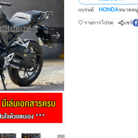
HONDA
แบรนด์:
หมวดหมู่
รายการโปรด
แชร์