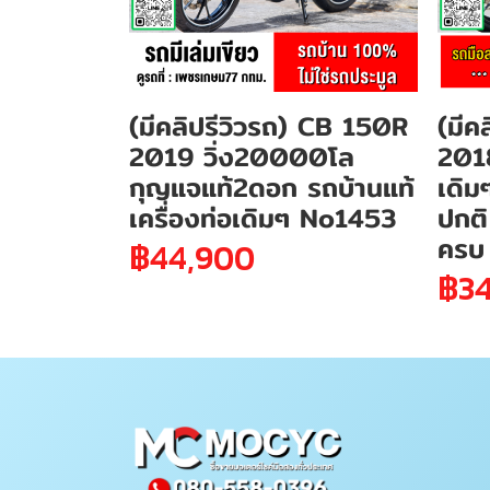
(มีคลิปรีวิวรถ) CB 150R
(มีค
2019 วิ่ง20000โล
2018
กุญแจแท้2ดอก รถบ้านแท้
เดิม
เครื่องท่อเดิมๆ No1453
ปกติ
ครบ
฿44,900
฿34