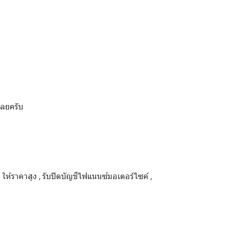
เลยครับ
ด ให้ราคาสูง , รับปิดบัญชีไฟแนนซ์มอเตอร์ไซค์ ,