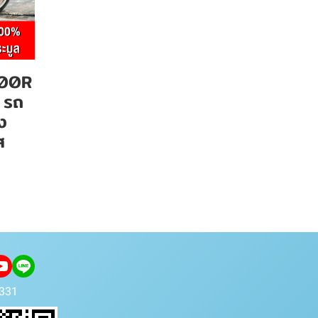
300R
 รถ
อง
ส
331