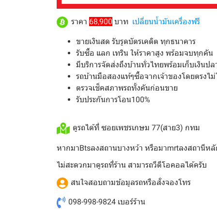
ราคา
68,900
บาท
เปลี่ยนน้ำมันเครื่องฟรี
ขายเงินสด รับรูดบัตรเคดิต ทุกธนาคาร
รับซื้อ แลก เทริน ให้ราคาสูง พร้อมจบทุกคัน
มีบริการจัดส่งถึงบ้านทั่วไทยพร้อมเก็บเงินป
รถบ้านมือสองแท้ๆซื้อจากเจ้าของโดยตรงไม่
ตรวจเช็คสภาพรถทั้งคันก่อนขาย
รับประกันการโอน100%
ดูรถได้ที่ ซอยเพชรเกษม 77(สาย3) กทม
หากมาBtsลงสถานบางหว้า หรือมาmrtลงสถานีหลั
ไม่สะดวกมาดูรถที่ร้าน สามารถวีดีโอคอลได้ครับ
สนใจสอบถามข้อมูลรถหรือสั่งจองโทร
098-998-9824
เบอร์ร้าน