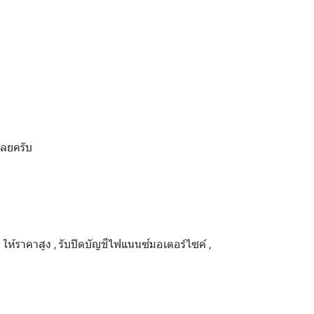
เลยครับ
ด ให้ราคาสูง , รับปิดบัญชีไฟแนนซ์มอเตอร์ไซค์ ,