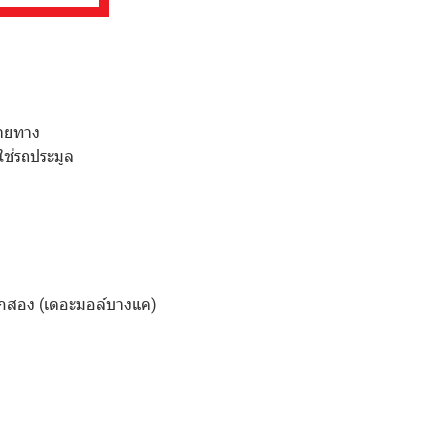
ลายทาง
ใช่รถประมูล
กสอง (เดอะมอล์บางแค)