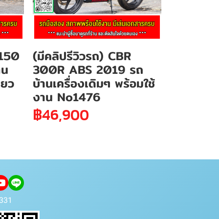
 150
(มีคลิปรีวิวรถ) CBR
าน
300R ABS 2019 รถ
ียว
บ้านเครื่องเดิมๆ พร้อมใช้
งาน No1476
฿46,900
331