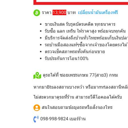
ราคา
13,900
บาท
เปลี่ยนน้ำมันเครื่องฟรี
ขายเงินสด รับรูดบัตรเคดิต ทุกธนาคาร
รับซื้อ แลก เทริน ให้ราคาสูง พร้อมจบทุกคัน
มีบริการจัดส่งถึงบ้านทั่วไทยพร้อมเก็บเงินป
รถบ้านมือสองแท้ๆซื้อจากเจ้าของโดยตรงไม่
ตรวจเช็คสภาพรถทั้งคันก่อนขาย
รับประกันการโอน100%
ดูรถได้ที่ ซอยเพชรเกษม 77(สาย3) กทม
หากมาBtsลงสถานบางหว้า หรือมาmrtลงสถานีหลั
ไม่สะดวกมาดูรถที่ร้าน สามารถวีดีโอคอลได้ครับ
สนใจสอบถามข้อมูลรถหรือสั่งจองโทร
098-998-9824
เบอร์ร้าน