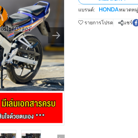
HONDA
แบรนด์:
หมวดหมู่
รายการโปรด
แชร์