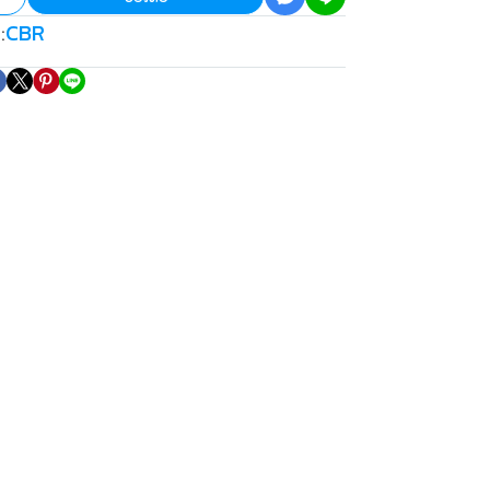
CBR
: