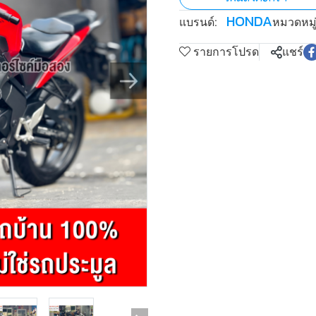
HONDA
แบรนด์:
หมวดหมู่
รายการโปรด
แชร์