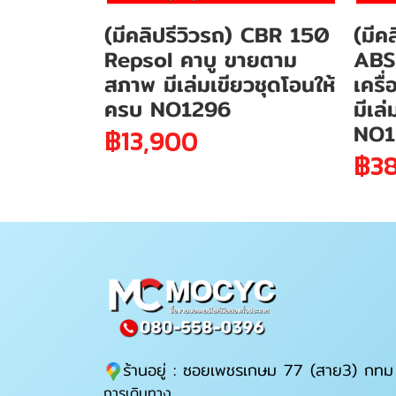
(มีคลิปรีวิวรถ) CBR 150
(มีค
Repsol คาบู ขายตาม
ABS
สภาพ มีเล่มเขียวชุดโอนให้
เครื
ครบ NO1296
มีเล
NO1
฿13,900
฿3
ร้านอยู่ : ซอยเพชรเกษม 77 (สาย3) กทม
การเดินทาง