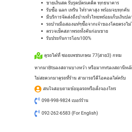
ขายเงินสด รับรูดบัตรเคดิต ทุกธนาคาร
รับซื้อ แลก เทริน ให้ราคาสูง พร้อมจบทุกคัน
มีบริการจัดส่งถึงบ้านทั่วไทยพร้อมเก็บเงินป
รถบ้านมือสองแท้ๆซื้อจากเจ้าของโดยตรงไม่
ตรวจเช็คสภาพรถทั้งคันก่อนขาย
รับประกันการโอน100%
ดูรถได้ที่ ซอยเพชรเกษม 77(สาย3) กทม
หากมาBtsลงสถานบางหว้า หรือมาmrtลงสถานีหลั
ไม่สะดวกมาดูรถที่ร้าน สามารถวีดีโอคอลได้ครับ
สนใจสอบถามข้อมูลรถหรือสั่งจองโทร
098-998-9824
เบอร์ร้าน
092-262-6583
(For English)