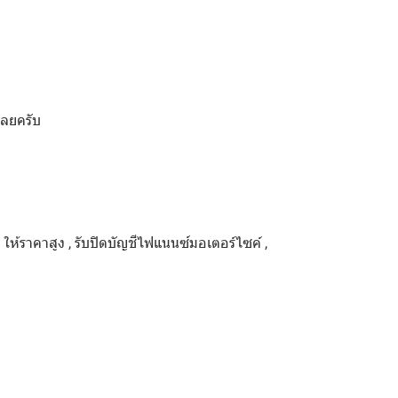
เลยครับ
ด ให้ราคาสูง , รับปิดบัญชีไฟแนนซ์มอเตอร์ไซค์ ,