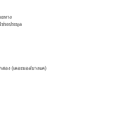
ลายทาง
ใช่รถประมูล
กสอง (เดอะมอล์บางแค)