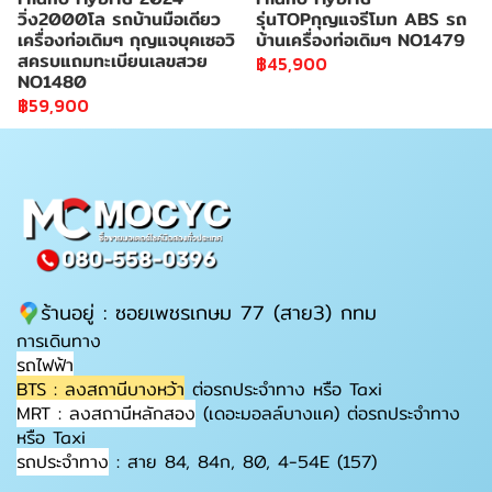
วิ่ง2000โล รถบ้านมือเดียว
รุ่นTOPกุญแจรีโมท ABS รถ
เครื่องท่อเดิมๆ กุญแจบุคเซอวิ
บ้านเครื่องท่อเดิมๆ NO1479
สครบแถมทะเบียนเลขสวย
฿45,900
NO1480
฿59,900
ร้านอยู่ : ซอยเพชรเกษม 77 (สาย3) กทม
การเดินทาง
รถไฟฟ้า
BTS : ลงสถานีบางหว้า
ต่อรถประจำทาง หรือ Taxi
MRT : ลงสถานีหลักสอง
(เดอะมอลล์บางแค) ต่อรถประจำทาง
หรือ Taxi
รถประจำทาง
: สาย 84, 84ก, 80, 4-54E (157)