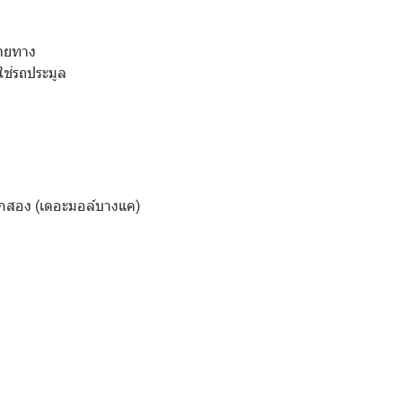
ลายทาง
ใช่รถประมูล
กสอง (เดอะมอล์บางแค)