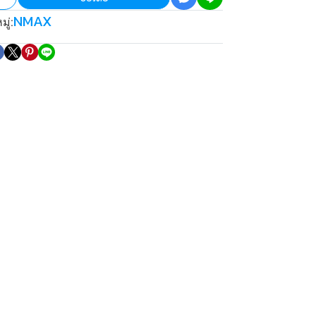
NMAX
ู่: