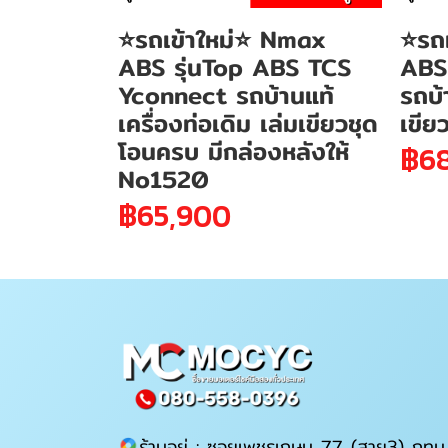
⭐รถเข้าใหม่⭐ Nmax
⭐รถ
ABS รุ่นTop ABS TCS
ABS
Yconnect รถบ้านแท้
รถบ้
เครื่องท่อเดิม เล่มเขียวชุด
เขี
โอนครบ มีกล่องหลังให้
฿6
No1520
฿65,900
ร้านอยู่ : ซอยเพชรเกษม 77 (สาย3) กทม