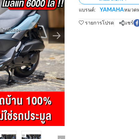
YAMAHA
แบรนด์:
หมวดหม
รายการโปรด
แชร์