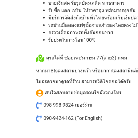
ขายเงินสด รับรูดบัตรเคดิต ทุกธนาคาร
รับซื้อ แลก เทริน ให้ราคาสูง พร้อมจบทุกคัน
มีบริการจัดส่งถึงบ้านทั่วไทยพร้อมเก็บเงินป
รถบ้านมือสองแท้ๆซื้อจากเจ้าของโดยตรงไม่
ตรวจเช็คสภาพรถทั้งคันก่อนขาย
รับประกันการโอน100%
ดูรถได้ที่ ซอยเพชรเกษม 77(สาย3) กทม
หากมาBtsลงสถานบางหว้า หรือมาmrtลงสถานีหลั
ไม่สะดวกมาดูรถที่ร้าน สามารถวีดีโอคอลได้ครับ
สนใจสอบถามข้อมูลรถหรือสั่งจองโทร
098-998-9824
เบอร์ร้าน
090-9424-162
(For English)