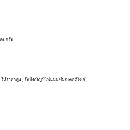
เลยครับ
ด ให้ราคาสูง , รับปิดบัญชีไฟแนนซ์มอเตอร์ไซค์ ,