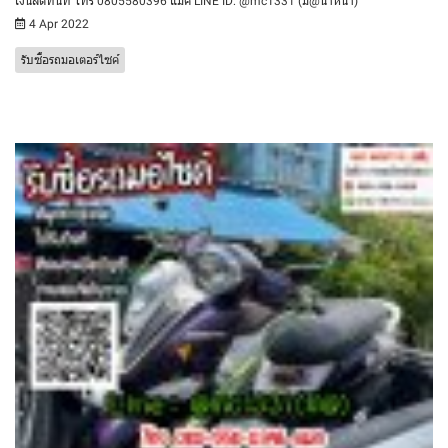
เงินสดทันที โทร 0805580396 แมค LINE ID: @mc1331 (มี@นำหน้า)
4 Apr 2022
รับซื้อรถมอเตอร์ไซค์