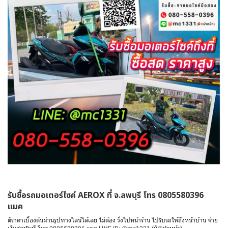
รับซื้อรถมอเตอร์ไซค์ AEROX ที่ จ.ลพบุรี โทร 0805580396
แมค
ตีราคาเบื้องต้นผ่านรูปทางไลน์ได้เลย ไม่ต้อง วิ่งไปหน้าร้าน ไปรับรถให้ถึงหน้าบ้าน จ่าย