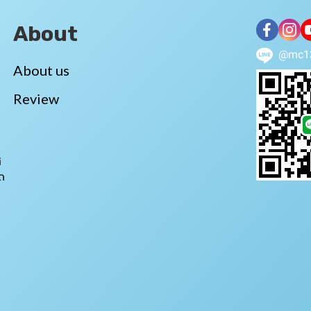
About
@mc1
About us
Review
i
ถ