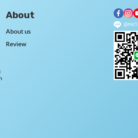
About
@mc1
About us
Review
i
ถ