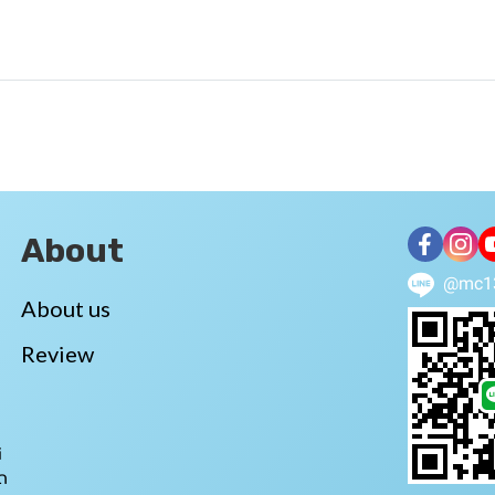
About
@mc1
About us
Review
i
ถ