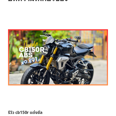
รีวิว cb150r แต่งชีล