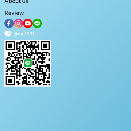
About us
Review
@mc1331