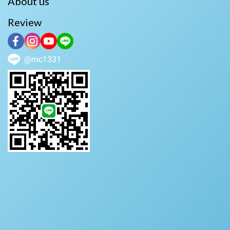
About us
Review
@mc1331