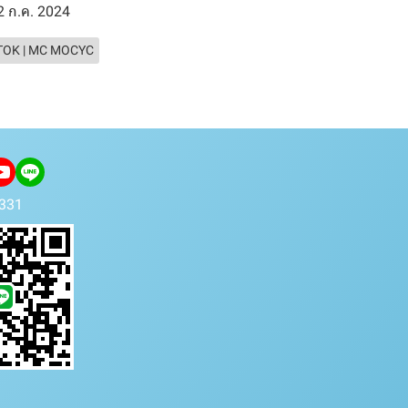
2 ก.ค. 2024
TOK | MC MOCYC
331