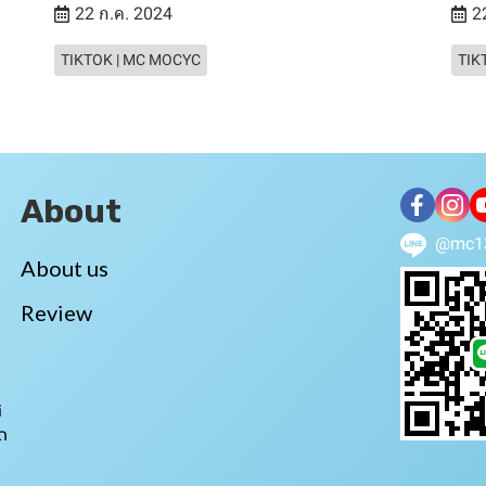
22 ก.ค. 2024
2
TIKTOK | MC MOCYC
TIK
About
@mc1
About us
Review
i
ถ