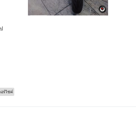
ิป
ตอร์ไซค์