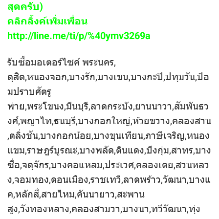
สุดครับ)
คลิกลิ้งค์เพิ่มเพื่อน
http://line.me/ti/p/%40ymv3269a
รับซื้อมอเตอร์ไซค์ พระนคร,
ดุสิต,หนองจอก,บางรัก,บางเขน,บางกะปิ,ปทุมวัน,ป้อ
มปราบศัตรู
พ่าย,พระโขนง,มีนบุรี,ลาดกระบัง,ยานนาวา,สัมพันธว
งศ์,พญาไท,ธนบุรี,บางกอกใหญ่,ห้วยขวาง,คลองสาน
,ตลิ่งชัน,บางกอกน้อย,บางขุนเทียน,ภาษีเจริญ,หนอง
แขม,ราษฎร์บูรณะ,บางพลัด,ดินแดง,บึงกุ่ม,สาทร,บาง
ซื่อ,จตุจักร,บางคอแหลม,ประเวศ,คลองเตย,สวนหลว
ง,จอมทอง,ดอนเมือง,ราชเทวี,ลาดพร้าว,วัฒนา,บางแ
ค,หลักสี่,สายไหม,คันนายาว,สะพาน
สูง,วังทองหลาง,คลองสามวา,บางนา,ทวีวัฒนา,ทุ่ง