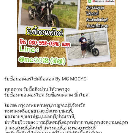
รับซื้อมอเตอร์ไซค์มือสอง By MC MOCYC
ทุกสภาพ รับซื้อถึงบ้าน ให้ราคาสูง
รับซื้อรถมอเตอร์ไซค์ รับซื้อรถตลาด-บิ๊กไบค์
ในเขต กรุงเทพมหานคร,กาญจนบุรี,จังหวัด
พระนครศรีอยุธยา,ฉะเชิงเทรา,ชลบุรี,
นครนายก,นครปฐม,นนทบุรี,ปทุมธานี,
ปราจีนบุรี,ระยอง,ราชบุรี,ลพบุรี,สมุทรปราการ,สมุทรสงคราม,สมุทร
สาคร,สระบุรี,สิงห์บุรี,สุพรรณบุรี,อ่างทอง,เพชรบุรี