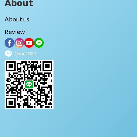
About
About us
Review
@mc1331