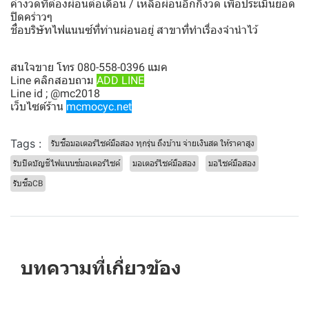
ค่างวดที่ต้องผ่อนต่อเดือน / เหลือผ่อนอีกกี่งวด เพื่อประเมินยอด
ปิดคร่าวๆ
ชื่อบริษัทไฟแนนซ์ที่ท่านผ่อนอยู่ สาขาที่ทำเรื่องจำนำไว้
สนใจขาย โทร 080-558-0396 แมค
Line คลิกสอบถาม
ADD LINE
Line id ; @mc2018
เว็บไซต์ร้าน
mcmocyc.net
Tags :
รับซื้อมอเตอร์ไซค์มือสอง ทุกรุ่น ถึงบ้าน จ่ายเงินสด ให้ราคาสูง
รับปิดบัญชีไฟแนนซ์มอเตอร์ไซค์
มอเตอร์ไซค์มือสอง
มอไซค์มือสอง
รับซื้อCB
บทความที่เกี่ยวข้อง