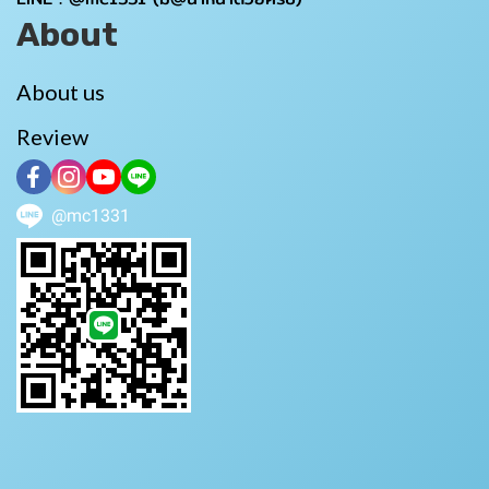
About
About us
Review
@mc1331