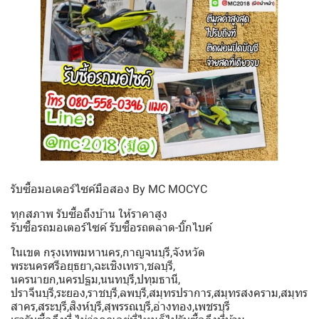
รับซื้อมอเตอร์ไซค์มือสอง By MC MOCYC
ทุกสภาพ รับซื้อถึงบ้าน ให้ราคาสูง
รับซื้อรถมอเตอร์ไซค์ รับซื้อรถตลาด-บิ๊กไบค์
ในเขต กรุงเทพมหานคร,กาญจนบุรี,จังหวัด
พระนครศรีอยุธยา,ฉะเชิงเทรา,ชลบุรี,
นครนายก,นครปฐม,นนทบุรี,ปทุมธานี,
ปราจีนบุรี,ระยอง,ราชบุรี,ลพบุรี,สมุทรปราการ,สมุทรสงคราม,สมุทร
สาคร,สระบุรี,สิงห์บุรี,สุพรรณบุรี,อ่างทอง,เพชรบุรี