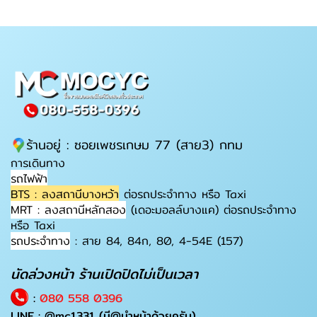
ร้านอยู่ : ซอยเพชรเกษม 77 (สาย3) กทม
การเดินทาง
รถไฟฟ้า
BTS : ลงสถานีบางหว้า
ต่อรถประจำทาง หรือ Taxi
MRT : ลงสถานีหลักสอง
(เดอะมอลล์บางแค) ต่อรถประจำทาง
หรือ Taxi
รถประจำทาง
: สาย 84, 84ก, 80, 4-54E (157)
นัดล่วงหน้า ร้านเปิดปิดไม่เป็นเวลา
:
080 558 0396
LINE :
@mc1331
(มี@นำหน้าด้วยครับ)