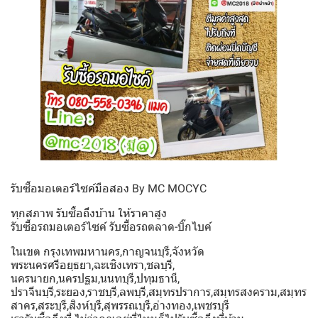
รับซื้อมอเตอร์ไซค์มือสอง By MC MOCYC
ทุกสภาพ รับซื้อถึงบ้าน ให้ราคาสูง
รับซื้อรถมอเตอร์ไซค์ รับซื้อรถตลาด-บิ๊กไบค์
ในเขต กรุงเทพมหานคร,กาญจนบุรี,จังหวัด
พระนครศรีอยุธยา,ฉะเชิงเทรา,ชลบุรี,
นครนายก,นครปฐม,นนทบุรี,ปทุมธานี,
ปราจีนบุรี,ระยอง,ราชบุรี,ลพบุรี,สมุทรปราการ,สมุทรสงคราม,สมุทร
สาคร,สระบุรี,สิงห์บุรี,สุพรรณบุรี,อ่างทอง,เพชรบุรี