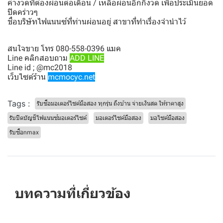
ค่างวดที่ต้องผ่อนต่อเดือน / เหลือผ่อนอีกกี่งวด เพื่อประเมินยอด
ปิดคร่าวๆ
ชื่อบริษัทไฟแนนซ์ที่ท่านผ่อนอยู่ สาขาที่ทำเรื่องจำนำไว้
สนใจขาย โทร 080-558-0396 แมค
Line คลิกสอบถาม
ADD LINE
Line id ; @mc2018
เว็บไซต์ร้าน
mcmocyc.net
Tags :
รับซื้อมอเตอร์ไซค์มือสอง ทุกรุ่น ถึงบ้าน จ่ายเงินสด ให้ราคาสูง
รับปิดบัญชีไฟแนนซ์มอเตอร์ไซค์
มอเตอร์ไซค์มือสอง
มอไซค์มือสอง
รับซื้อnmax
บทความที่เกี่ยวข้อง