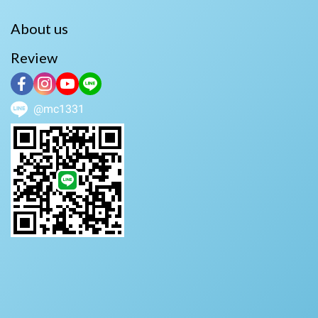
About us
Review
@mc1331