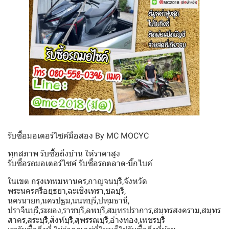
รับซื้อมอเตอร์ไซค์มือสอง By MC MOCYC
ทุกสภาพ รับซื้อถึงบ้าน ให้ราคาสูง
รับซื้อรถมอเตอร์ไซค์ รับซื้อรถตลาด-บิ๊กไบค์
ในเขต กรุงเทพมหานคร,กาญจนบุรี,จังหวัด
พระนครศรีอยุธยา,ฉะเชิงเทรา,ชลบุรี,
นครนายก,นครปฐม,นนทบุรี,ปทุมธานี,
ปราจีนบุรี,ระยอง,ราชบุรี,ลพบุรี,สมุทรปราการ,สมุทรสงคราม,สมุทร
สาคร,สระบุรี,สิงห์บุรี,สุพรรณบุรี,อ่างทอง,เพชรบุรี