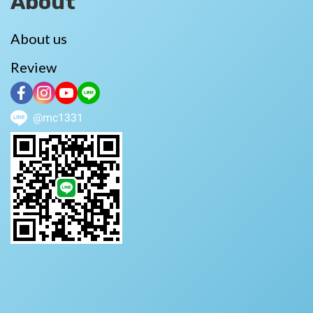
About
About us
Review
@mc1331