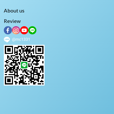
About us
Review
@mc1331