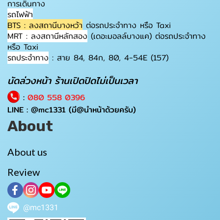
การเดินทาง
รถไฟฟ้า
BTS : ลงสถานีบางหว้า
ต่อรถประจำทาง หรือ Taxi
MRT : ลงสถานีหลักสอง
(เดอะมอลล์บางแค) ต่อรถประจำทาง
หรือ Taxi
รถประจำทาง
: สาย 84, 84ก, 80, 4-54E (157)
นัดล่วงหน้า ร้านเปิดปิดไม่เป็นเวลา
:
080 558 0396
LINE :
@mc1331
(มี@นำหน้าด้วยครับ)
About
About us
Review
@mc1331