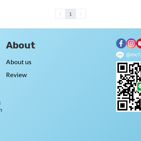
1
About
@mc1
About us
Review
i
ถ